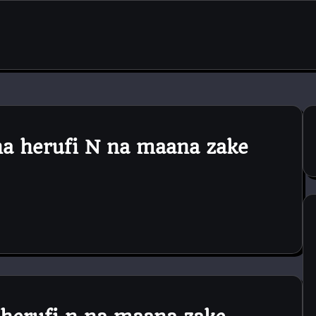
a herufi N na maana zake