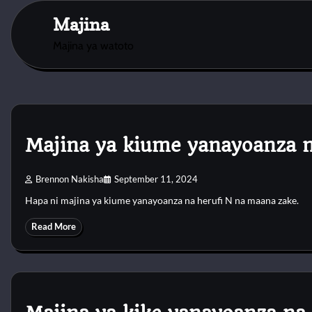
Skip
Majina
to
content
Majina ya watoto
Majina ya kiume yanayoanza n
Brennon Nakisha
September 11, 2024
Hapa ni majina ya kiume yanayoanza na herufi N na maana zake.
Read More