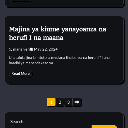
Majina ya kiume yanayoanza na
herufi I na maana
marianjeri
May 22, 2024
Unatafuta jina la mtoto la mvulana linaloanza na herufi I? Tuna
baadhi ya mapendekezo ya…
Read More
Posts
1
2
3
pagination
Search