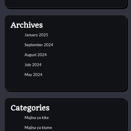
Archives
January 2025
September 2024
August 2024
July 2024
May 2024
Categories
Majina ya kike
Majina ya kiume