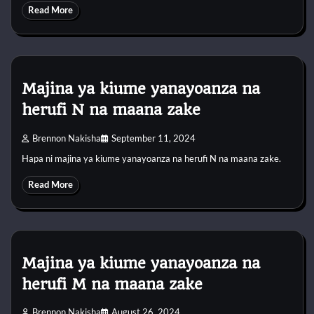
Read More
Majina ya kiume yanayoanza na
herufi N na maana zake
Brennon Nakisha
September 11, 2024
Hapa ni majina ya kiume yanayoanza na herufi N na maana zake.
Read More
Majina ya kiume yanayoanza na
herufi M na maana zake
Brennon Nakisha
August 26, 2024