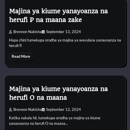
Majina ya kiume yanayoanza na
herufi P na maana zake
Brennon Nakisha
September 13, 2024
Hapa chini tumekupa orodha ya majina ya wavulana yanayoanza na
herufi P.
Read More
Majina ya kiume yanayoanza na
herufi O na maana
Brennon Nakisha
September 12, 2024
Katika nakala hii, tumekupa orodha ya majina ya kiume
yanayoanza na herufi O na maana…